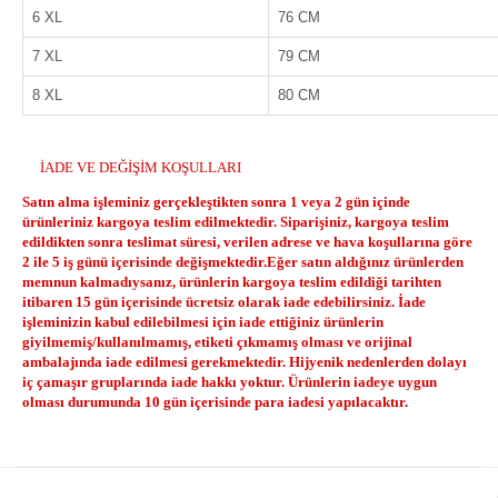
6 XL
76 CM
7 XL
79 CM
8 XL
80 CM
İADE VE DEĞİŞİM KOŞULLARI
Satın alma işleminiz gerçekleştikten sonra 1 veya 2 gün içinde
ürünleriniz kargoya teslim edilmektedir. Siparişiniz, kargoya teslim
edildikten sonra teslimat süresi, verilen adrese ve hava koşullarına göre
2 ile 5 iş günü içerisinde değişmektedir.Eğer satın aldığınız ürünlerden
memnun kalmadıysanız, ürünlerin kargoya teslim edildiği tarihten
itibaren 15 gün içerisinde ücretsiz olarak iade edebilirsiniz. İade
işleminizin kabul edilebilmesi için iade ettiğiniz ürünlerin
giyilmemiş/kullanılmamış, etiketi çıkmamış olması ve orijinal
ambalajında iade edilmesi gerekmektedir. Hijyenik nedenlerden dolayı
iç çamaşır gruplarında iade hakkı yoktur. Ürünlerin iadeye uygun
olması durumunda 10 gün içerisinde para iadesi yapılacaktır.