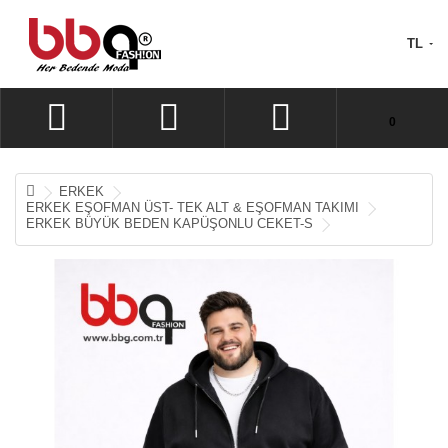
TL
Alışveriş sepetiniz boş!
0
HESABIM
A. LISTEM (0)
ERKEK
ERKEK EŞOFMAN ÜST- TEK ALT & EŞOFMAN TAKIMI
KASAYA GIT
ERKEK BÜYÜK BEDEN KAPÜŞONLU CEKET-S
OTURUM AÇ
KAYIT OL