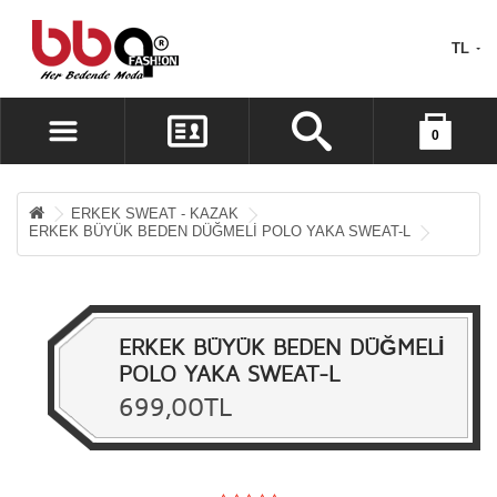
TL
Alışveriş sepetiniz boş!
0
HESABIM
A. LISTEM (0)
ERKEK SWEAT - KAZAK
ERKEK BÜYÜK BEDEN DÜĞMELİ POLO YAKA SWEAT-L
KASAYA GIT
OTURUM AÇ
ERKEK BÜYÜK BEDEN DÜĞMELİ
KAYIT OL
POLO YAKA SWEAT-L
699,00TL