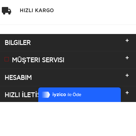
HIZLI KARGO
+
BILGILER
+
MÜŞTERI SERVISI
+
HESABIM
Tek Tıkla Ödeme Kolaylığı
7/24 Canlı Destek
+
HIZLI İLETİSİM
%100 Sorunsuz Alışveriş
Daha Fazla Bilgi
©Copyright 2017 by Hakan Sevimoglu. All Rights Reserved.