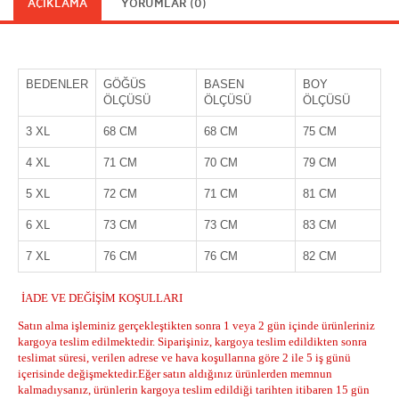
AÇIKLAMA
YORUMLAR (0)
BEDENLER
GÖĞÜS
BASEN
BOY
ÖLÇÜSÜ
ÖLÇÜSÜ
ÖLÇÜSÜ
3 XL
68 CM
68 CM
75 CM
4 XL
71 CM
70 CM
79 CM
5 XL
72 CM
71 CM
81 CM
6 XL
73 CM
73 CM
83 CM
7 XL
76 CM
76 CM
82 CM
İADE VE DEĞİŞİM KOŞULLARI
Satın alma işleminiz gerçekleştikten sonra 1 veya 2 gün içinde ürünleriniz
kargoya teslim edilmektedir. Siparişiniz, kargoya teslim edildikten sonra
teslimat süresi, verilen adrese ve hava koşullarına göre 2 ile 5 iş günü
içerisinde değişmektedir.Eğer satın aldığınız ürünlerden memnun
kalmadıysanız, ürünlerin kargoya teslim edildiği tarihten itibaren 15 gün